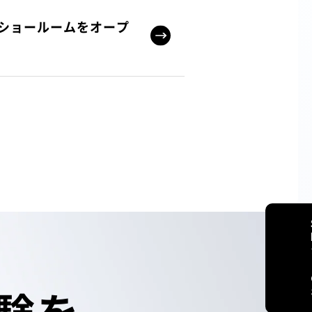
ショールームをオープ
験
を。