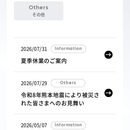
KOLO
SERIES
コロシリーズ
Others
その他
Solo
Midi
Duo
2026/07/31
Information
Duo Medium
夏季休業のご案内
Milli
SERIES
ミリシリーズ
2026/07/29
Others
Sit
令和8年熊本地震により被災さ
Stand
れた皆さまへのお見舞い
OPTION
オプション製品
2026/05/07
Information