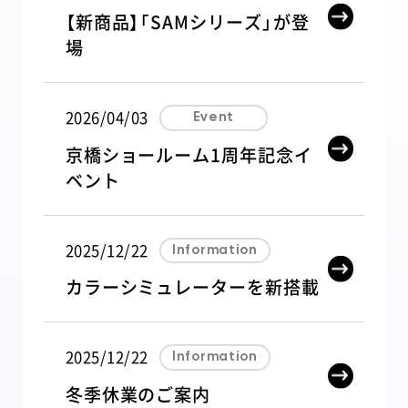
【新商品】「SAMシリーズ」が登
PRODUCTS COMPARE
製品比較表
場
SHOWROOM
ショールーム
2026/04/03
Event
CASE STUDY
導入事例
京橋ショールーム1周年記念イ
ベント
FAQ
よくあるご質問
2025/12/22
Information
NEWS
お知らせ
カラーシミュレーターを新搭載
CAMPANY
会社概要
2025/12/22
Information
CATALOG
カタログ
冬季休業のご案内