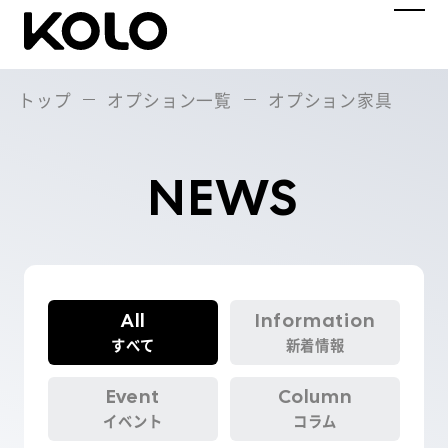
トップ
オプション一覧
オプション家具
BRAND STORY
ブランドストーリー
NEWS
PRODUCTS LIST
製品一覧
SAM
SERIES
サムシリーズ
Single
All
Information
すべて
新着情報
Medium
Event
Column
Large
イベント
コラム