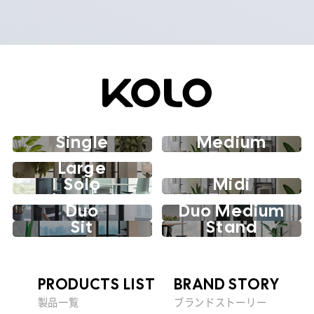
Single
Medium
Large
Solo
Midi
Duo
Duo Medium
Sit
Stand
PRODUCTS LIST
BRAND STORY
製品一覧
ブランドストーリー