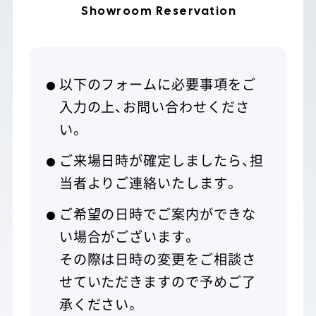
KOLO
SERIES
コロシリーズ
Showroom Reservation
Solo
Midi
以下のフォームに必要事項をご
入力の上、お問い合わせくださ
Duo
い。
Duo Medium
ご来場日時が確定しましたら、担
Milli
SERIES
ミリシリーズ
当者よりご連絡いたします。
Sit
ご希望の日時でご案内ができな
い場合がございます。
Stand
その際は日時の変更をご相談さ
せていただきますので予めご了
OPTION
オプション製品
承ください。