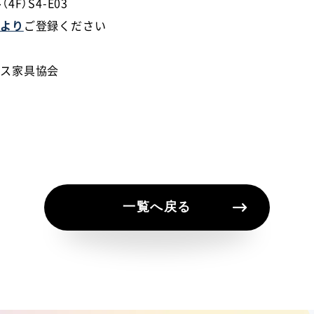
F）S4-E03
らより
ご登録ください
ィス家具協会
一覧へ戻る