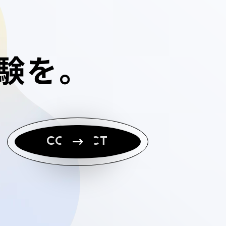
験
を。
CONTACT