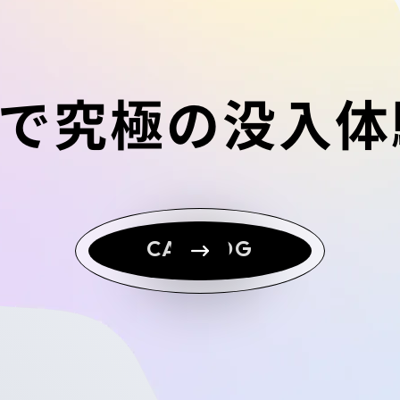
で究極の
没
入
体
CATALOG