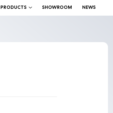
PRODUCTS
SHOWROOM
NEWS
Medium
Large
Midi
Duo
Duo Medium
。
Stand